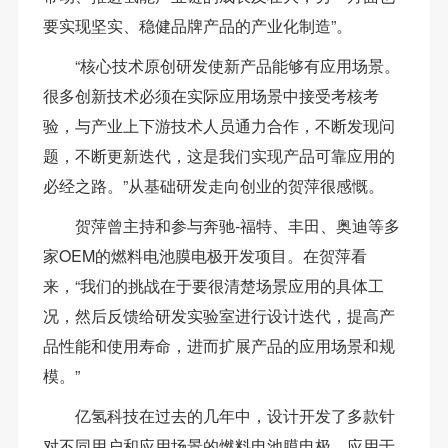
要实现坚实、稳健品牌产品的产业化制造”。
“核心技术原创研发使新产品能够有应用场景。
很多创新技术必须在实际应用场景中接受考核考
验，与产业上下游技术人员通力合作，不断发现问
题，不断更新迭代，这是我们实现产品可靠应用的
必经之路。”从基础研发走向创业的贺萍很感慨。
贺萍曾主持和参与奔驰-福特、丰田、奥迪等多
家OEM的燃料电池膜电极开发项目。在贺萍看
来，“我们的挑战在于要很清楚场景应用的具体工
况，然后反馈给研发实验室进行设计迭代，提高产
品性能和使用寿命，进而扩展产品的应用场景和规
模。”
亿氢科技在过去的几年中，设计开发了多款针
对不同用户和应用场景的燃料电池膜电极，应用于