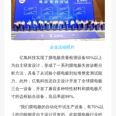
企业活动照片
亿氢科技实现了膜电极质量检测设备50%以上
为自主研发设计，形成了一系列膜电极失效诊断分
析方法，具备了从试验小膜电极到短堆整套测试能
力。此外，亿氢科技还自主设计开发了全球膜电极
三合一设备，开发了兼容多种特性材料和膜电极尺
寸的边框贴合设备，良品率超99%。
“我们膜电极的自动化中试生产设备，有70%以
上的功能都是自主设计开发的。此前膜电极行业的